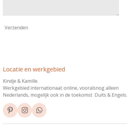
Verzenden
Locatie en werkgebied
Kindje & Kamille.
Werkgebied internationaal; online, vooralsnog alleen
Nederlands, mogelijk ook in de toekomst Duits & Engels.
P
I
W
i
n
h
n
s
a