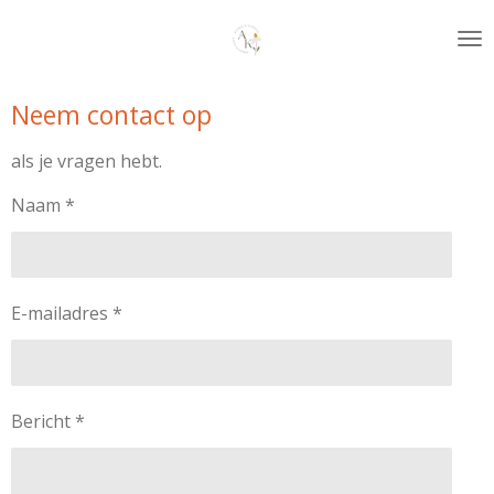
Ga
direct
naar
de
Neem contact op
hoofdinhoud
als je vragen hebt.
Naam *
E-mailadres *
Bericht *