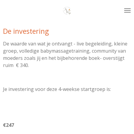
Ga
direct
naar
de
De investering
hoofdinhoud
De waarde van wat je ontvangt - live begeleiding, kleine
groep, volledige babymassagetraining, community van
moeders zoals jij en het bijbehorende boek- overstijgt
ruim € 340.
Je investering voor deze 4-weekse startgroep is:
€247